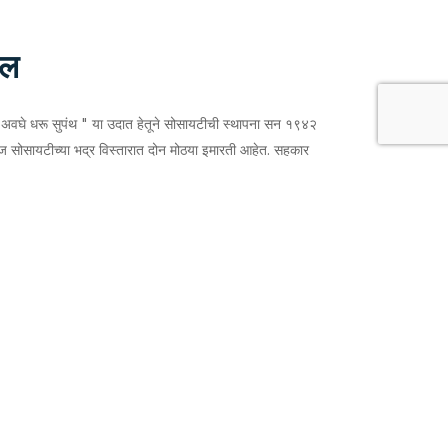
दल
 अवघे धरू सुपंथ " या उदात हेतूने सोसायटीची स्थापना सन १९४२
ज सोसायटीच्या भद्र विस्तारात दोन मोठया इमारती आहेत. सहकार
ठ्या डौलात उभ्या आहेत. सहकार सेतू मध्ये सोसायटीचे कार्यालय
्हिजन स्टोअर , कापड विभाग आहे. तर सहकार भवन इमारतीत गेस्ट
ोरेंट पॉवर बिल्स कलेक्शन सेंटर मिलन कॉम्प्लेक्स मणिनगर येथे आहे.
ल प्रमाणे आहेत.
ि कर्ज इत्यादींचे विविध प्रकार राबविण्यात येतात. ठेवी मध्ये मुख्यत्वे
जना प्रामुख्याने कार्यरत आहे. जोडीला सेविंग्स ठेव आणि ठराविक
लात आहे.कर्ज योजना मध्ये प्रामुख्याने दोन लायक सभासदांच्या
चत जमा रकमेवर कर्ज, शेक्षणिक कर्ज, वाहन कर्ज, तेल कर्ज इत्यादी