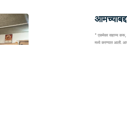
आमच्याबद्
" एकमेका सहाय्य करू,
मध्ये करण्यात आली. आ
भवन आणि सहकार सेतू मो
,क्रेडिट विभाग, प्रोव
हाऊस आहे. सोसायटीचे ट
सोसायटीचे विभाग खाली
क्रेडिट विभाग
१९४२ मध्ये करण्यात
क्रेडिट विभागात ठेवी आण
अनिवार्य मासिक बचत यो
मुदत ठेवी योजना पण अम
तारणावर कर्ज, मासिक ब