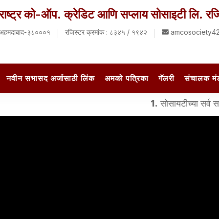
राष्ट्र को-ऑप. क्रेडिट आणि सप्लाय सोसाइटी लि. 
्र अहमदाबाद-३८०००१
रजिस्टर क्रमांक : ८३४५ / १९४२
amcosociety4
नवीन सभासद अर्जासाठी लिंक
अमको पत्रिका
गॅलरी
संचालक म
1.
सोसायटीच्या सर्व सभासदांना क