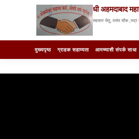
धी अहमदाबाद महा
सहकार सेतू, वसंत चौक ,भद
मुख्यपृष्ठ
ग्राहक सहाय्यता
आमच्याशी संपर्क साधा